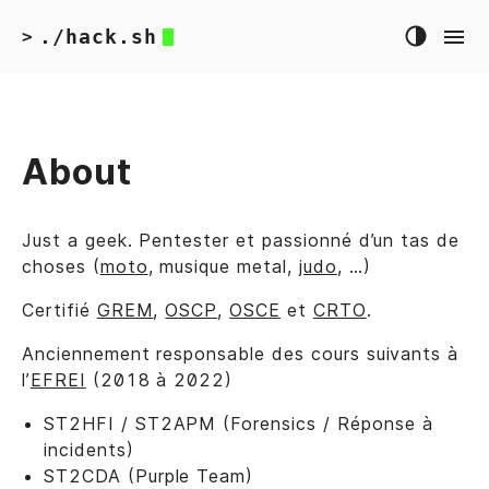
./hack.sh
>
About
Just a geek. Pentester et passionné d’un tas de
choses (
moto
, musique metal,
judo
, …)
Certifié
GREM
,
OSCP
,
OSCE
et
CRTO
.
Anciennement responsable des cours suivants à
l’
EFREI
(2018 à 2022)
ST2HFI / ST2APM (Forensics / Réponse à
incidents)
ST2CDA (Purple Team)